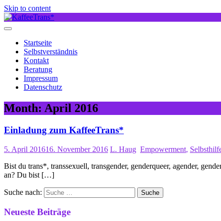
Skip to content
Startseite
Selbstverständnis
Kontakt
Beratung
Impressum
Datenschutz
Month:
April 2016
Einladung zum KaffeeTrans*
5. April 2016
16. November 2016
L. Haug
Empowerment
,
Selbsthilf
Bist du trans*, transsexuell, transgender, genderqueer, agender, gend
an? Du bist […]
Suche nach:
Neueste Beiträge