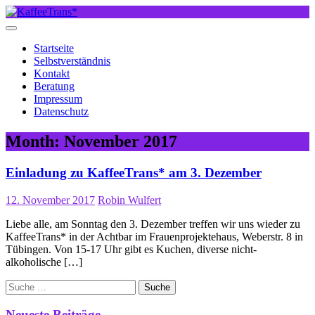
Skip
to
content
Startseite
Selbstverständnis
Kontakt
Beratung
Impressum
Datenschutz
Month:
November 2017
Einladung zu KaffeeTrans* am 3. Dezember
12. November 2017
Robin Wulfert
Liebe alle, am Sonntag den 3. Dezember treffen wir uns wieder zu
KaffeeTrans* in der Achtbar im Frauenprojektehaus, Weberstr. 8 in
Tübingen. Von 15-17 Uhr gibt es Kuchen, diverse nicht-
alkoholische […]
Suche
nach:
Neueste Beiträge