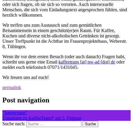
oder sich fragen, ob sie sich so verorten. Auch intersexuelle
Menschen, die sich vom Einladungstext angesprochen fühlen, sind
herzlich willkommen.
Wir treffen uns zum Austausch und zum gemütlichen
Beisammensein in einem geschützt(er)en Raum. Für Kaffee,
Kuchen und diverse nicht-alkoholischen Getränken ist gesorgt.
Unser Treffpunkt ist die Achtbar im Frauenprojektehaus, Weberstr.
8, Tübingen.
Wenn ihr vor dem ersten Besuch (oder auch danach) Fragen habt,
schreibt uns gerne eine Email
kaffeetrans [at] nw-ad [dot] de
oder
meldet euch telefonisch 07071/1431045.
Wir freuen uns auf euch!
permalink
Post navigation
“Intersexion”
Einladung zu KaffeeTrans* am 5. Februar
Suche nach: