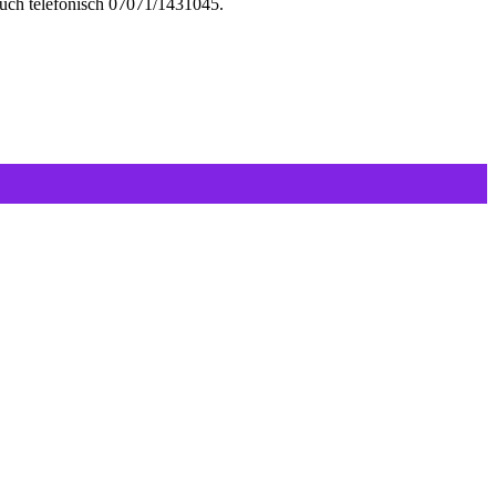
uch telefonisch 07071/1431045.