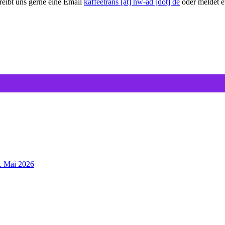
reibt uns gerne eine Email
kaffeetrans [at] nw-ad [dot] de
oder meldet e
3. Mai 2026